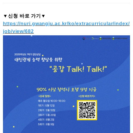
본문
▼신청 바로 가기▼
https://nuri.gwangju.ac.kr/ko/extracurricular/index/
job/view/682